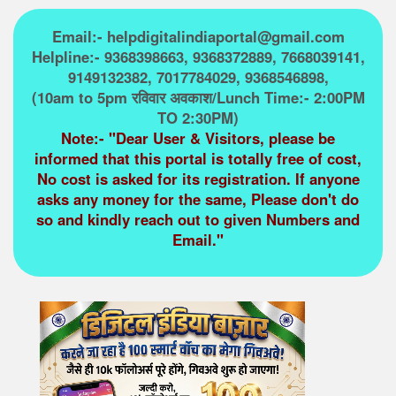
Email:- helpdigitalindiaportal@gmail.com
Helpline:- 9368398663, 9368372889, 7668039141,
9149132382, 7017784029, 9368546898,
(10am to 5pm रविवार अवकाश/Lunch Time:- 2:00PM
TO 2:30PM)
Note:- "Dear User & Visitors, please be
informed that this portal is totally free of cost,
No cost is asked for its registration. If anyone
asks any money for the same, Please don't do
so and kindly reach out to given Numbers and
Email."